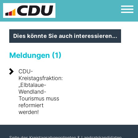
Dies könnte Sie auch interessieren...
Meldungen (1)
CDU-
Kreistagsfraktion:
Elbtalaue-
Wendland-
Tourismus muss
reformiert
werden!
Seite des Kreistagsabgeordneten & Landratskandidaten