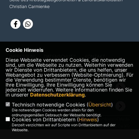
Christian Carmienke
Cookie Hinweis
IMPRESSUM
DATENSCHUTZ
KONTAKT
Diese Webseite verwendet Cookies, die notwendig
sind, um die Webseite zu nutzen. Weiterhin verwenden
CDU Niedersachsen
wir Dienste von Drittanbietern, die uns helfen, unser
Webangebot zu verbessern (Website-Optmierung). Für
die Verwendung bestimmter Dienste, benötigen wir
Ihre Einwilligung. Ihre Einwilligung können Sie
CDU Deutschlands
jederzeit widerrufen. Weitere Informationen finden Sie
in unserer
Datenschutzerklärung
.
Technisch notwendige Cookies (
Übersicht
)
CDU Lüchow-Dannenberg
Die notwendigen Cookies werden allein für den
ordnungsgemäßen Gebrauch der Webseite benötigt.
Cookies von Drittanbietern (
Hinweis
)
©2026 Christian Carmienke
Realisation: Sharkness Media
Derzeit verzichten wir auf Scripte von Drittanbietern auf der
Alle Rechte vorbehalten.
GmbH & Co. KG
Webseite.